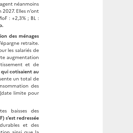
isagent néanmoins
 2027. Elles n’ont
oF : +2,3% ; BL :
o.
tion des ménages
’épargne retraite.
ur les salariés de
forte augmentation
stissement et de
 qui cotisaient au
ésente un total de
consommation des
(date limite pour
tes baisses des
F) s’est redressée
durables et des
tion ainsi que la