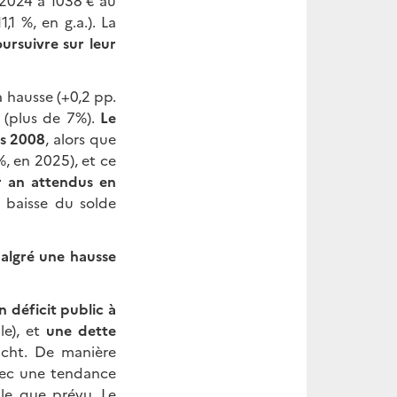
 2024 à 1038 € au
1 %, en g.a.). La
ursuivre sur leur
 hausse (+0,2 pp.
s (plus de 7%).
Le
is 2008
, alors que
, en 2025), et ce
ar an attendus en
a baisse du solde
malgré une hausse
n déficit public à
le), et
une dette
richt. De manière
avec une tendance
ble que prévu. Le