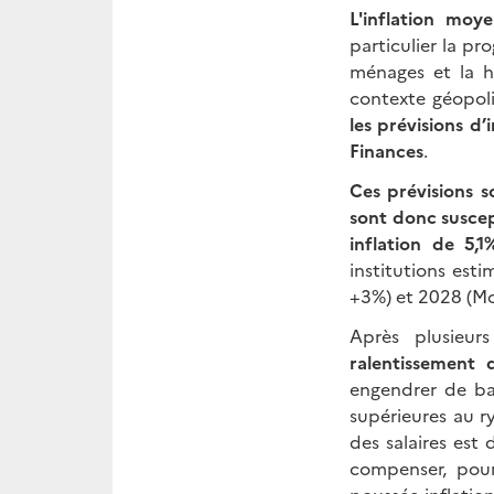
L'inflation moy
particulier la p
ménages et la h
contexte géopoli
les prévisions
d’i
Finances
.
Ces
prévisions s
sont donc suscep
inflation de 5,
institutions est
+3%) et 2028 (MoF
Après plusieur
ralentissement 
engendrer de bai
supérieures au ry
des salaires est
compenser, pour