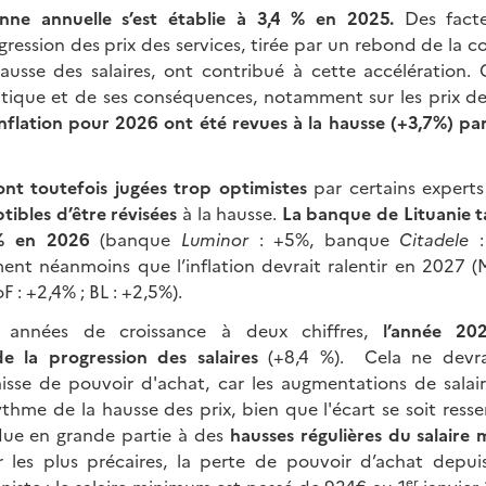
enne annuelle s’est établie à 3,4 %
en
2025.
Des facte
rogression des prix des services, tirée par un rebond de la
ausse des salaires, ont contribué à cette accélération
tique et de ses conséquences, notamment sur les prix d
nflation pour 2026 ont été revues à la hausse (+3,7%) par
ont toutefois jugées trop optimistes
par certains expert
tibles d’être révisées
à la hausse.
La banque de Lituanie ta
1% en 2026
(banque
Luminor
: +5%, banque
Citadele
:
iment néanmoins que l’inflation devrait ralentir en 2027 (M
 : +2,4% ; BL : +2,5%).
s années de croissance à deux chiffres,
l’année 2
de la progression des salaires
(+8,4 %).
Cela ne devra
sse de pouvoir d'achat, car les augmentations de salai
thme de la hausse des prix, bien que l'écart se soit resse
 due en grande partie à des
hausses régulières du salaire
 les plus précaires, la perte de pouvoir d’achat depui
er