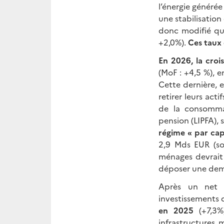
l’énergie généré
une stabilisation
donc modifié que
+2,0%).
Ces taux 
En 2026, la cro
(MoF : +4,5 %), e
Cette dernière, e
retirer leurs acti
de la consommat
pension (LIPFA), 
régime « par capi
2,9 Mds EUR (s
ménages devrait 
déposer une dema
Après un net r
investissements 
en 2025
(+7,3%
infrastructures 