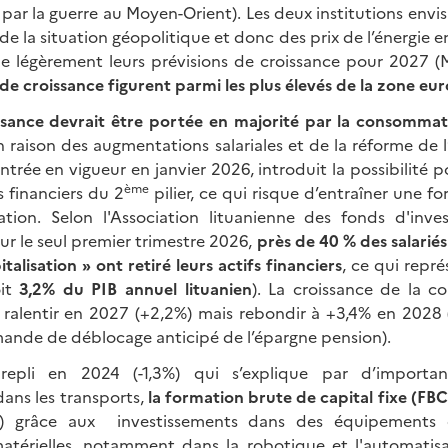
e par la guerre au Moyen-Orient). Les deux institutions env
 de la situation géopolitique et donc des prix de l’énergie en
 légèrement leurs prévisions de croissance pour 2027 (M
de croissance figurent parmi les plus élevés de la zone eur
issance devrait être portée en majorité par la consomma
n raison des augmentations salariales et de la réforme de l
ntrée en vigueur en janvier 2026, introduit la possibilité po
ème
fs financiers du 2
pilier, ce qui risque d’entraîner une 
ion. Selon l'Association lituanienne des fonds d'inve
sur le seul premier trimestre 2026,
près de 40 % des salariés
talisation » ont retiré leurs actifs financiers
, ce qui repr
oit
3,2% du PIB annuel lituanien
). La croissance de la 
ralentir en 2027 (+2,2%) mais rebondir à +3,4% en 2028 
nde de déblocage anticipé de l’épargne pension).
epli en 2024 (-1,3%) qui s’explique par d’importan
dans les transports,
la formation brute de capital fixe (FBC
) grâce aux investissements dans des équipements 
matérielles, notamment dans la robotique et l'automatisa