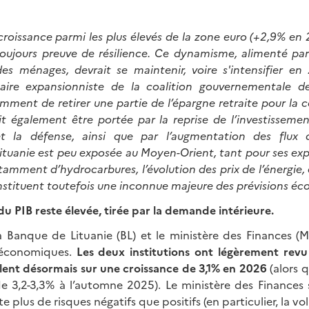
croissance parmi les plus élevés de la zone euro (+2,9% en 
 toujours preuve de résilience. Ce dynamisme, alimenté pa
 ménages, devrait se maintenir, voire s'intensifier en
taire expansionniste de la coalition gouvernementale d
ment de retirer une partie de l’épargne retraite pour la
it également être portée par la reprise de l’investissemen
 et la défense, ainsi que par l’augmentation des flux
Lituanie est peu exposée au Moyen-Orient, tant pour ses ex
amment d’hydrocarbures, l’évolution des prix de l’énergie, 
constituent toutefois une inconnue majeure des prévisions é
du PIB reste élevée, tirée par la demande intérieure.
a Banque de Lituanie (BL) et le ministère des Finances (M
s économiques.
Les deux institutions ont légèrement revu 
blent désormais sur une croissance de 3,1% en 2026
(alors q
e 3,2-3,3% à l’automne 2025). Le ministère des Finances
plus de risques négatifs que positifs (en particulier, la vol