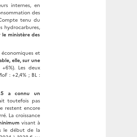
urs internes, en
 consommation des
. Compte tenu du
es hydrocarbures,
 le ministère des
s économiques et
ble, elle, sur une
 +6%). Les deux
oF : +2,4% ; BL :
025 a connu un
it toutefois pas
re restent encore
rré. La croissance
 minimum
visant à
s le début de la