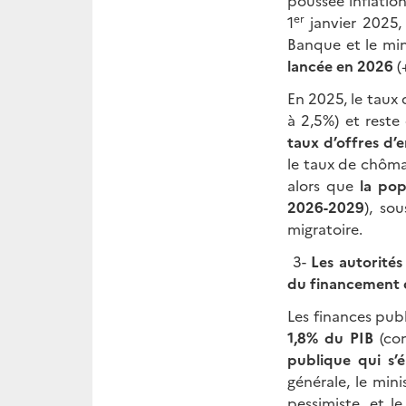
poussée inflation
er
1
janvier 2025,
Banque et le min
lancée en 2026
(
En 2025, le taux
à 2,5%) et reste
taux d’offres d’
le taux de chôma
alors que
la pop
2026-2029
), so
migratoire.
3-
Les autorité
du financement de
Les finances pub
1,8% du PIB
(con
publique qui s’
générale, le min
pessimiste, et l