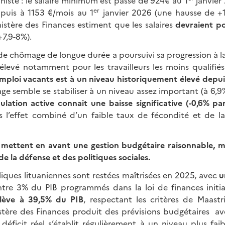
niste : le salaire minimum est passé de 924€ au 1
janvier
er
 puis à 1153 €/mois au 1
janvier 2026 (une hausse de +11,
istère des Finances estiment que les salaires
devraient po
+7,9-8%).
 de chômage de longue durée a poursuivi sa progression à la
 élevé notamment pour les travailleurs les moins qualifié
emploi vacants est à un niveau historiquement élevé depu
ge semble se stabiliser à un niveau assez important (à 6,9%
ulation active connait une baisse significative (-0,6% p
us l’effet combiné d’un faible taux de fécondité et de l
s mettent en avant une gestion budgétaire raisonnable, 
 la défense et des politiques sociales.
liques lituaniennes sont restées maîtrisées en 2025, avec
u
tre 3% du PIB programmés dans la loi de finances initia
élève à 39,5% du PIB
, respectant les critères de Maast
istère des Finances produit des prévisions budgétaires 
e déficit réel s’établit régulièrement à un niveau plus fai