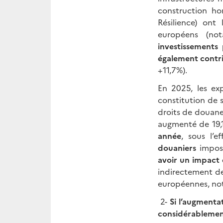
construction ho
Résilience) ont
européens (no
investissements 
également contri
+11,7%).
En 2025, les ex
constitution de s
droits de douanes
augmenté de 19,
année
, sous l’
douaniers
imposé
avoir un impact 
indirectement de
européennes, no
2-
Si l’augmentat
considérablemen