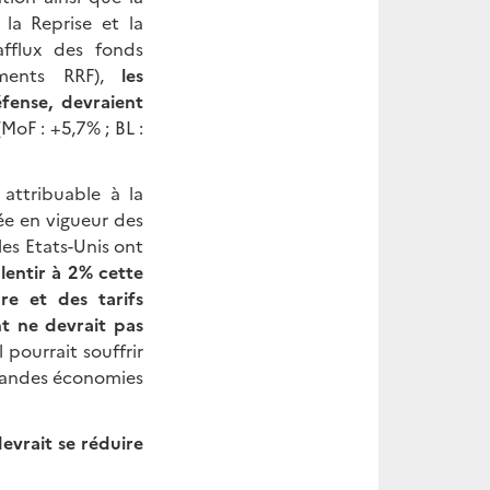
la Reprise et la
afflux des fonds
ements RRF),
les
éfense, devraient
MoF : +5,7% ; BL :
attribuable à la
rée en vigueur des
les Etats-Unis ont
lentir à 2% cette
re et des tarifs
t ne devrait pas
 pourrait souffrir
grandes économies
devrait se réduire