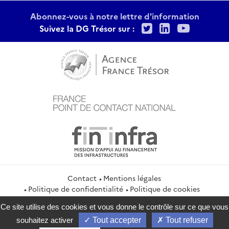
Abonnez-vous à notre lettre d'information
Twitter
LinkedIn
Youtu
Suivez la DG Trésor sur :
Contact
Mentions légales
Politique de confidentialité
Politique de cookies
Gestion des cookies
Ce site utilise des cookies et vous donne le contrôle sur ce que vous
service-public.gouv.fr
legifrance.gouv.fr
info.gouv.fr
souhaitez activer
Tout accepter
Tout refuser
data.gouv.fr