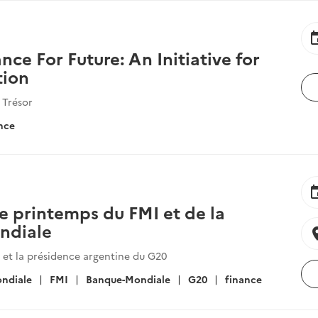
ev
nce For Future: An Initiative for
tion
 Trésor
nce
ev
e printemps du FMI et de la
ndiale
locat
I et la présidence argentine du G20
ndiale
FMI
Banque-Mondiale
G20
finance