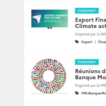
ÉVÉNEMENT
Export Fina
Climate ac
Organisé par la DG
Catégories
Export
Fina
:
ÉVÉNEMENT
Réunions d
Banque Mo
Organisé par le FM
Catégories
FMI-Banque-Mo
: