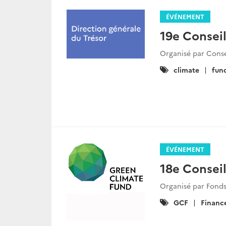
ÉVÉNEMENT
19e Conseil
Organisé par Conse
Catégories
climate
fun
:
ÉVÉNEMENT
18e Conseil
Organisé par Fonds 
Catégories
GCF
Financ
: