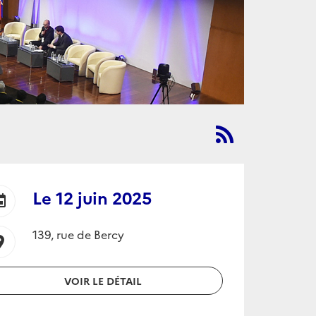
Le
12 juin 2025
ent
139, rue de Bercy
ion_on
VOIR LE DÉTAIL