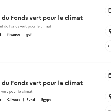
ev
 du Fonds vert pour le climat
il du Fonds vert pour le climat
locat
d
finance
gcf
li
ev
 du Fonds vert pour le climat
vert pour le climat
locat
e
Climate
Fund
Egypt