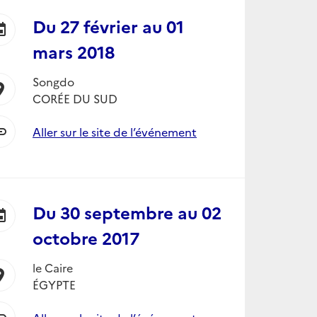
Du
27 février
au
01
ent
mars 2018
Songdo
ion_on
CORÉE DU SUD
nk
Aller sur le site de l’événement
Du
30 septembre
au
02
ent
octobre 2017
le Caire
ion_on
ÉGYPTE