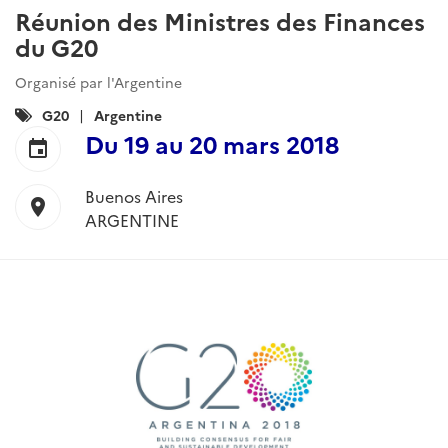
Réunion des Ministres des Finances
du G20
Organisé par l'Argentine
Catégories
G20
Argentine
:
Du
19
au
20 mars 2018
event
Buenos Aires
location_on
ARGENTINE