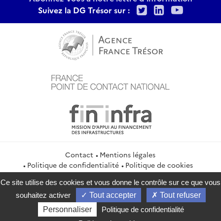
Twitter
LinkedIn
Youtu
Suivez la DG Trésor sur :
Contact
Mentions légales
Politique de confidentialité
Politique de cookies
Gestion des cookies
Flux RSS
Ce site utilise des cookies et vous donne le contrôle sur ce que vous
service-public.gouv.fr
legifrance.gouv.fr
info.gouv.fr
souhaitez activer
Tout accepter
Tout refuser
data.gouv.fr
Personnaliser
Politique de confidentialité