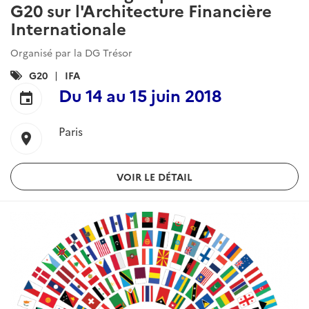
G20 sur l'Architecture Financière
Internationale
Organisé par la DG Trésor
Catégories
G20
IFA
:
Du
14
au
15 juin 2018
event
Paris
location_on
VOIR LE DÉTAIL