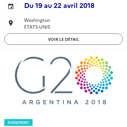
Du
19
au
22 avril 2018
event
Washington
location_on
ÉTATS-UNIS
VOIR LE DÉTAIL
ÉVÉNEMENT