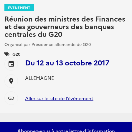
ÉVÉNEMENT
Réunion des ministres des Finances
et des gouverneurs des banques
centrales du G20
Organisé par Présidence allemande du G20
Catégories
G20
:
Du
12
au
13 octobre 2017
event
ALLEMAGNE
location_on
link
Aller sur le site de l’événement
Abonnez-vous à notre lettre d'information