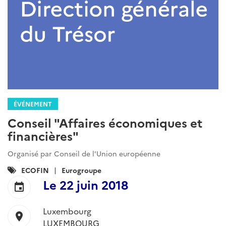
ÉVÉNEMENT
Conseil "Affaires économiques et
financières"
Organisé par Conseil de l'Union européenne
Catégories
ECOFIN
Eurogroupe
:
Le
22 juin 2018
event
Luxembourg
location_on
LUXEMBOURG