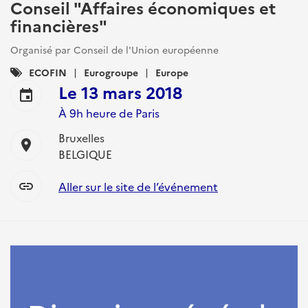
Conseil "Affaires économiques et
financières"
Organisé par Conseil de l'Union européenne
Catégories
ECOFIN
Eurogroupe
Europe
:
Le
13 mars 2018
event
À 9h heure de Paris
Bruxelles
location_on
BELGIQUE
link
Aller sur le site de l’événement