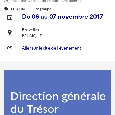
Organisé par Conseil de l'Union européenne
Catégories
ECOFIN
Eurogroupe
:
Du
06
au
07 novembre 2017
event
Bruxelles
location_on
BELGIQUE
link
Aller sur le site de l’événement