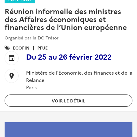
Réunion informelle des ministres
des Affaires économiques et
financières de l’Union européenne
Organisé par la DG Trésor
Catégories
ECOFIN
PFUE
:
Du
25
au
26 février 2022
event
Ministère de l'Économie, des Finances et de la
location_on
Relance
Paris
VOIR LE DÉTAIL