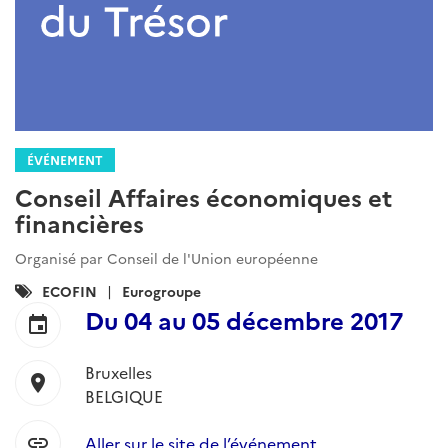
ÉVÉNEMENT
Conseil Affaires économiques et
financières
Organisé par Conseil de l'Union européenne
Catégories
ECOFIN
Eurogroupe
:
Du
04
au
05 décembre 2017
event
Bruxelles
location_on
BELGIQUE
link
Aller sur le site de l’événement