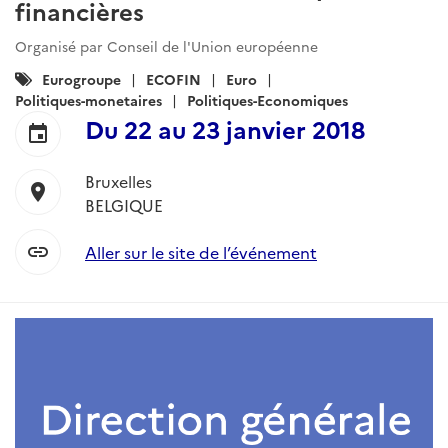
financières
Organisé par Conseil de l'Union européenne
Catégories
Eurogroupe
ECOFIN
Euro
:
Politiques-monetaires
Politiques-Economiques
Du
22
au
23 janvier 2018
event
Bruxelles
location_on
BELGIQUE
link
Aller sur le site de l’événement