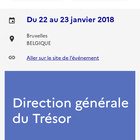
Du
22
au
23 janvier 2018
event
Bruxelles
location_on
BELGIQUE
link
Aller sur le site de l’événement