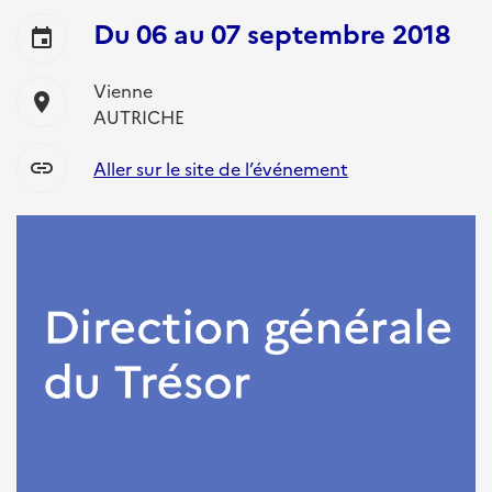
Du
06
au
07 septembre 2018
event
Vienne
location_on
AUTRICHE
link
Aller sur le site de l’événement