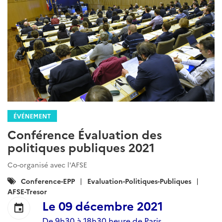
ÉVÉNEMENT
Conférence Évaluation des
politiques publiques 2021
Co-organisé avec l'AFSE
Catégories
Conference-EPP
Evaluation-Politiques-Publiques
:
AFSE-Tresor
Le
09 décembre 2021
event
De 9h30 à 18h30 heure de Paris