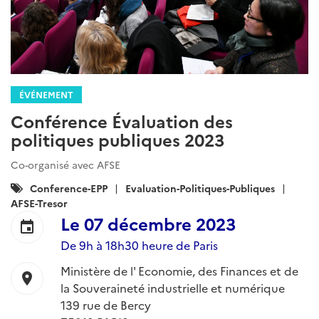
ÉVÉNEMENT
Conférence Évaluation des
politiques publiques 2023
Co-organisé avec AFSE
Catégories
Conference-EPP
Evaluation-Politiques-Publiques
:
AFSE-Tresor
Le
07 décembre 2023
event
De 9h à 18h30 heure de Paris
Ministère de l' Economie, des Finances et de
location_on
la Souveraineté industrielle et numérique
139 rue de Bercy