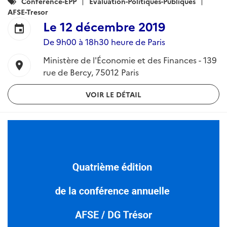
Catégories
Conference-EPP
Evaluation-Politiques-Publiques
:
AFSE-Tresor
Le
12 décembre 2019
event
De 9h00 à 18h30 heure de Paris
Ministère de l'Économie et des Finances - 139
location_on
rue de Bercy, 75012 Paris
VOIR LE DÉTAIL