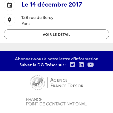
Le
14 décembre 2017
event
139 rue de Bercy
location_on
Paris
VOIR LE DÉTAIL
Abonnez-vous à notre lettre d'information
Twitter
LinkedIn
Youtu
Suivez la DG Trésor sur :