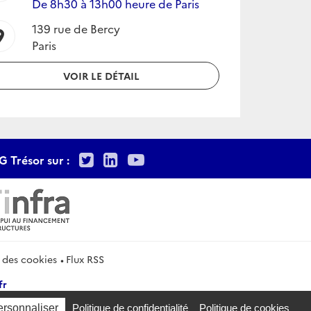
De 8h30 à 13h00 heure de Paris
139 rue de Bercy
ion_on
Paris
VOIR LE DÉTAIL
Twitter
LinkedIn
Youtube
G Trésor sur :
 des cookies
Flux RSS
fr
ersonnaliser
Politique de confidentialité
Politique de cookies