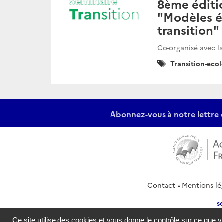
8ème éditi
"Modèles é
transition"
Co-organisé avec 
Catégories
Transition-eco
:
Abonnez-vous à notre lettre 
Contact
Mentions lé
s
Ce site utilise des cookies et vous donne le contrôle sur ce que 