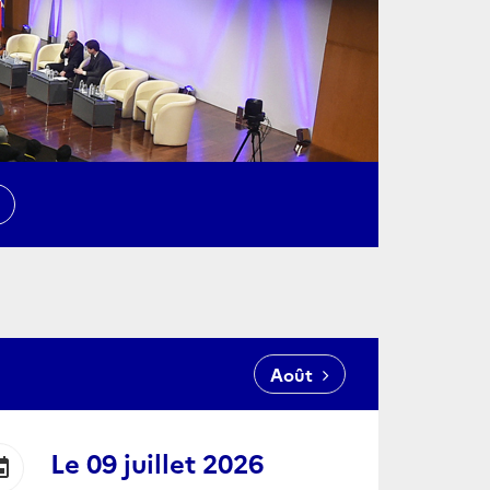
N
Août
Le
09 juillet 2026
ent