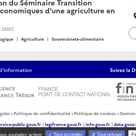
on du Séminaire Transition
conomiques d'une agriculture en
locat
la DGEC
logique
Agriculture
Souverainete-alimentaire
d'information
Suivez la D
gales
Politique de confidentialité
Politique de cookies
Gestion
ervice-public.gouv.fr
legifrance.gouv.fr
info.gouv.fr
data.gouv.
vous souhaitez activer
Tout accepter
Tout refuser
P
2026 Direction générale du Trésor