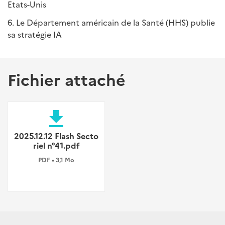
Etats-Unis
6. Le Département américain de la Santé (HHS) publie
sa stratégie IA
Fichier attaché
file_download
2025.12.12 Flash Secto
riel n°41.pdf
PDF • 3,1 Mo