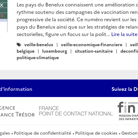
Les pays du Benelux connaissent une amélioration cro
rythme soutenu des campagnes de vaccination rend
progressive de la société. Ce numéro revient sur le
pays du Benelux ainsi que sur les stratégies de relan
sectorielles, figure un focus sur la polit...
Lire la suite
Catégories
veille-benelux
veille-economique-financiere
veil
:
belgique
luxembourg
situation-sanitaire
deconf
politique-climatique
d'information
Suivez la D
gales
Politique de confidentialité
Politique de cookies
Gestion