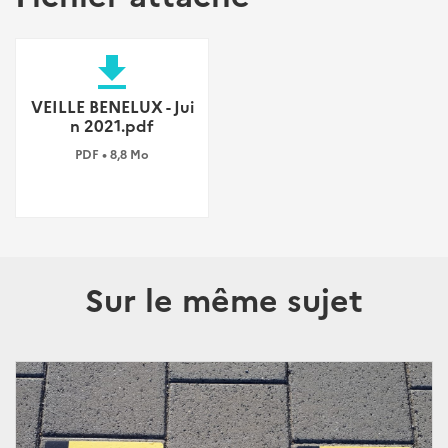
file_download
VEILLE BENELUX - Jui
n 2021.pdf
PDF • 8,8 Mo
Sur le même sujet