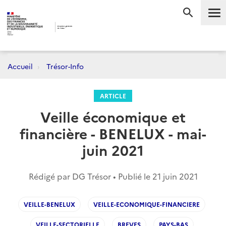
Me
RECHERC
Accueil
Trésor-Info
ARTICLE
Veille économique et
financière - BENELUX - mai-
juin 2021
Rédigé par DG Trésor • Publié le
21 juin 2021
VEILLE-BENELUX
VEILLE-ECONOMIQUE-FINANCIERE
VEILLE-SECTORIELLE
BREVES
PAYS-BAS