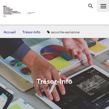
Me
RECHERC
Accueil
Trésor-Info
securite-aerienne
Trésor-Info