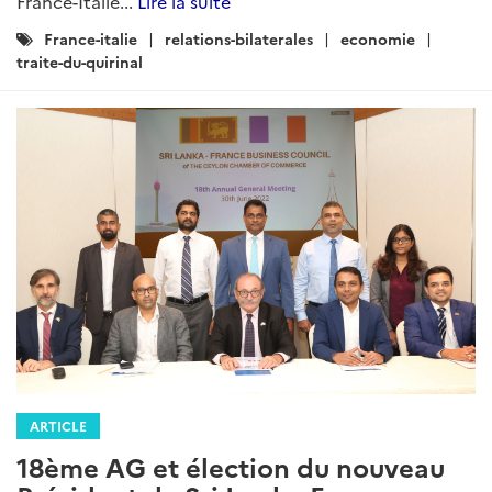
France-Italie...
Lire la suite
Catégories
France-italie
relations-bilaterales
economie
:
traite-du-quirinal
ARTICLE
18ème AG et élection du nouveau