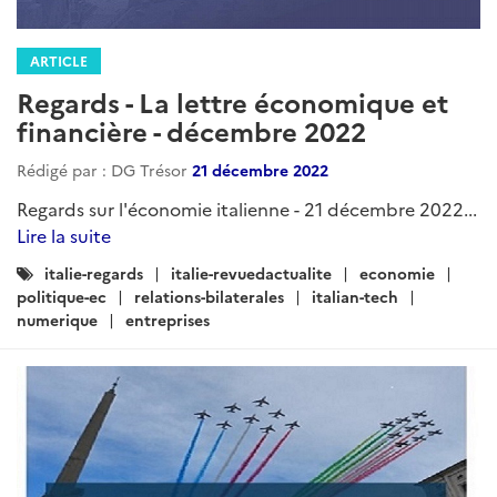
ARTICLE
Regards - La lettre économique et
financière - décembre 2022
Rédigé par : DG Trésor
21 décembre 2022
Regards sur l'économie italienne - 21 décembre 2022...
Lire la suite
Catégories
italie-regards
italie-revuedactualite
economie
:
politique-ec
relations-bilaterales
italian-tech
numerique
entreprises