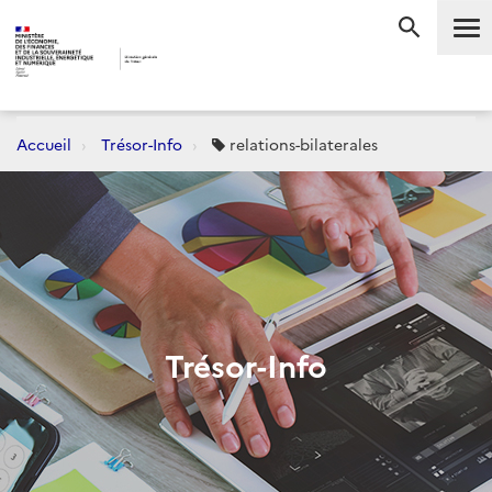
Me
RECHERC
Accueil
Trésor-Info
relations-bilaterales
Trésor-Info