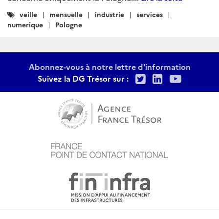
Catégories
veille
mensuelle
industrie
services
:
numerique
Pologne
Abonnez-vous à notre lettre d'information
Twitter
LinkedIn
Youtu
Suivez la DG Trésor sur :