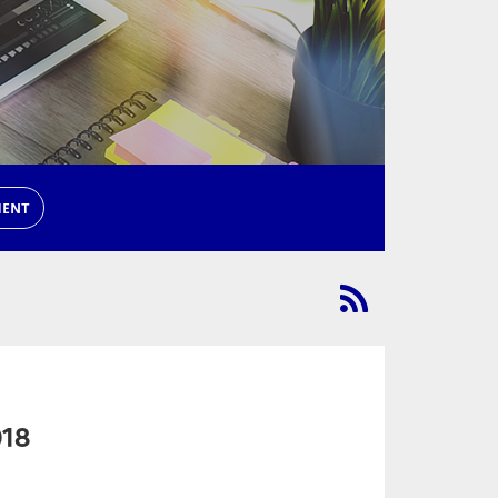
MENT
018