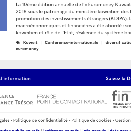
La 10ème édition annuelle de l’« Euromoney Kuwait 
2018 sous le patronage du ministère koweïtien des 
promotion des investissements étrangers (KDIPA). 
macroéconomiques et financières a été abordé : s
koweïtien et rôle de l’Etat, résilience du système ba
Catégories
Koweit
Conference-internationale
diversificati
:
euromoney
d'information
Suivez la D
gales
Politique de confidentialité
Politique de cookies
Gestion
ervice-public.gouv.fr
legifrance.gouv.fr
info.gouv.fr
data.gouv.