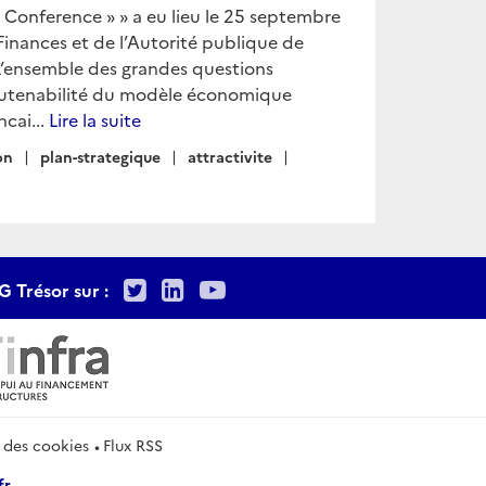
Conference » » a eu lieu le 25 septembre
Finances et de l’Autorité publique de
L’ensemble des grandes questions
outenabilité du modèle économique
ncai...
Lire la suite
on
plan-strategique
attractivite
Twitter
LinkedIn
Youtube
G Trésor sur :
 des cookies
Flux RSS
fr