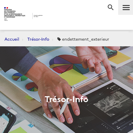
Me
RECHERC
Accueil
Trésor-Info
endettement_exterieur
Trésor-Info