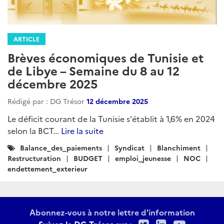
ARTICLE
Brèves économiques de Tunisie et
de Libye – Semaine du 8 au 12
décembre 2025
Rédigé par : DG Trésor
12 décembre 2025
Le déficit courant de la Tunisie s'établit à 1,6% en 2024
selon la BCT...
Lire la suite
Catégories
Balance_des_paiements
Syndicat
Blanchiment
:
Restructuration
BUDGET
emploi_jeunesse
NOC
endettement_exterieur
Abonnez-vous à notre lettre d'information
Twitter
LinkedIn
Youtu