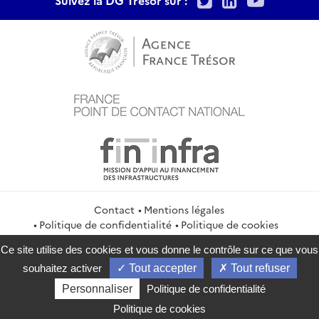
Suivez la DG Trésor sur :
Contact
Mentions légales
Politique de confidentialité
Politique de cookies
Gestion des cookies
Flux RSS
Ce site utilise des cookies et vous donne le contrôle sur ce que vous
service-public.gouv.fr
legifrance.gouv.fr
info.gouv.fr
souhaitez activer
Tout accepter
Tout refuser
data.gouv.fr
Personnaliser
Politique de confidentialité
2026 Direction générale du Trésor
Politique de cookies