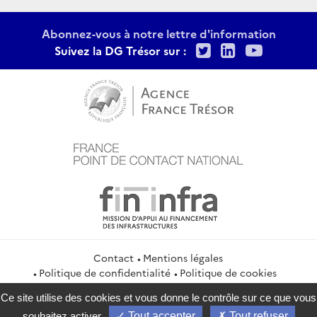
Abonnez-vous à notre lettre d'information
Twitter
LinkedIn
Youtu
Suivez la DG Trésor sur :
Contact
Mentions légales
Politique de confidentialité
Politique de cookies
Gestion des cookies
Flux RSS
Ce site utilise des cookies et vous donne le contrôle sur ce que vous
service-public.gouv.fr
legifrance.gouv.fr
info.gouv.fr
souhaitez activer
Tout accepter
Tout refuser