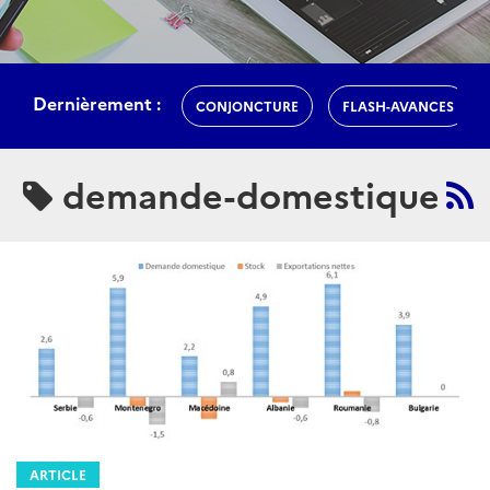
Dernièrement :
CONJONCTURE
FLASH-AVANCES
demande-domestique
ARTICLE