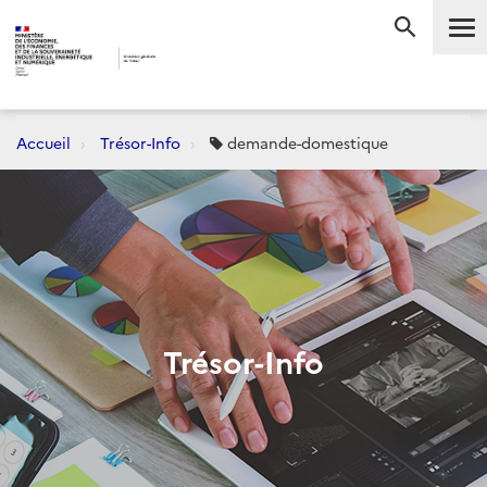
Me
RECHERC
Accueil
Trésor-Info
demande-domestique
Trésor-Info