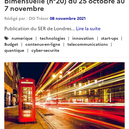
bimensuelle (n°20) du 25 octobre au
7 novembre
Rédigé par : DG Trésor
08 novembre 2021
Publication du SER de Londres...
Lire la suite
Catégories
numerique
technologies
innovation
start-ups
:
Budget
contenus-en-ligne
telecommunications
quantique
cyber-securite