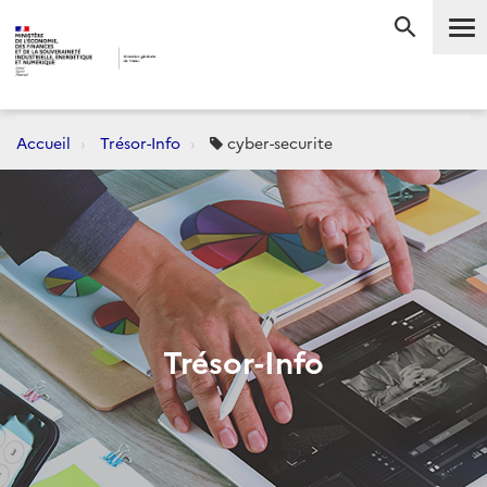
Me
RECHERC
Accueil
Trésor-Info
cyber-securite
Trésor-Info