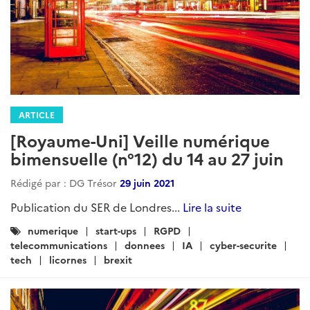
ARTICLE
[Royaume-Uni] Veille numérique
bimensuelle (n°12) du 14 au 27 juin
Rédigé par : DG Trésor
29 juin 2021
Publication du SER de Londres...
Lire la suite
Catégories
numerique
start-ups
RGPD
:
telecommunications
donnees
IA
cyber-securite
tech
licornes
brexit