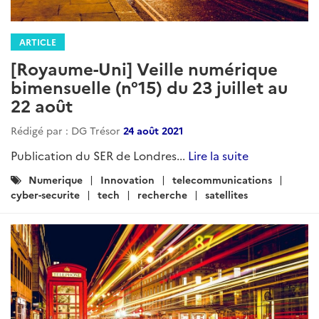
ARTICLE
[Royaume-Uni] Veille numérique
bimensuelle (n°15) du 23 juillet au
22 août
Rédigé par : DG Trésor
24 août 2021
Publication du SER de Londres...
Lire la suite
Catégories
Numerique
Innovation
telecommunications
:
cyber-securite
tech
recherche
satellites