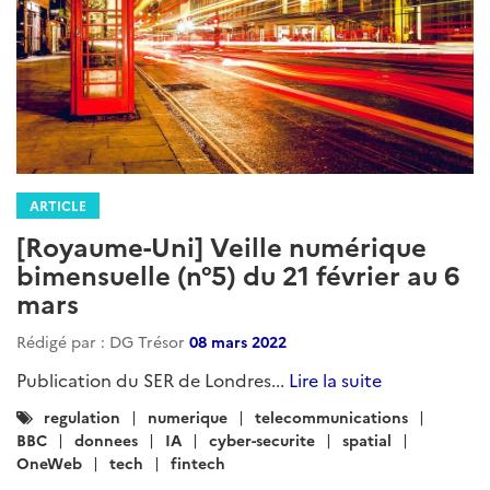
ARTICLE
[Royaume-Uni] Veille numérique
bimensuelle (n°5) du 21 février au 6
mars
Rédigé par : DG Trésor
08 mars 2022
Publication du SER de Londres...
Lire la suite
Catégories
regulation
numerique
telecommunications
:
BBC
donnees
IA
cyber-securite
spatial
OneWeb
tech
fintech