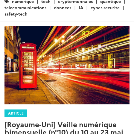
Catégories
numerique
tech
crypto-monnaies
quantique
:
telecommunications
donnees
IA
cyber-securite
safety-tech
ARTICLE
[Royaume-Uni] Veille numérique
bimensuelle (n°10) du 10 au 23 mai