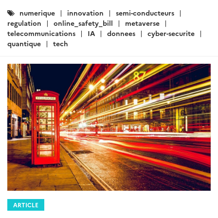
Catégories
numerique
innovation
semi-conducteurs
:
regulation
online_safety_bill
metaverse
telecommunications
IA
donnees
cyber-securite
quantique
tech
ARTICLE