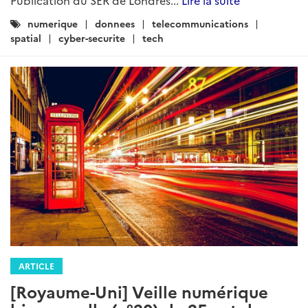
Publication du SER de Londres...
Lire la suite
Catégories
numerique
donnees
telecommunications
:
spatial
cyber-securite
tech
ARTICLE
[Royaume-Uni] Veille numérique