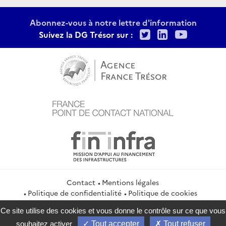
Abonnez-vous à notre lettre d'information
Twitter
LinkedIn
Youtu
Suivez la DG Trésor sur :
Contact
Mentions légales
Politique de confidentialité
Politique de cookies
Gestion des cookies
Flux RSS
Ce site utilise des cookies et vous donne le contrôle sur ce que vous
service-public.gouv.fr
legifrance.gouv.fr
info.gouv.fr
souhaitez activer
Tout accepter
Tout refuser