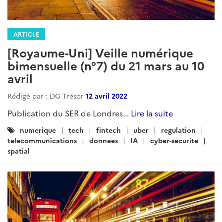
ARTICLE
[Royaume-Uni] Veille numérique
bimensuelle (n°7) du 21 mars au 10
avril
Rédigé par : DG Trésor
12 avril 2022
Publication du SER de Londres...
Lire la suite
Catégories
numerique
tech
fintech
uber
regulation
:
telecommunications
donnees
IA
cyber-securite
spatial