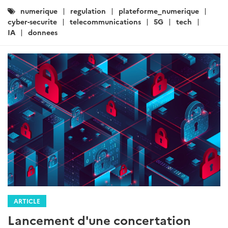
Catégories
numerique
regulation
plateforme_numerique
:
cyber-securite
telecommunications
5G
tech
IA
donnees
ARTICLE
Lancement d'une concertation