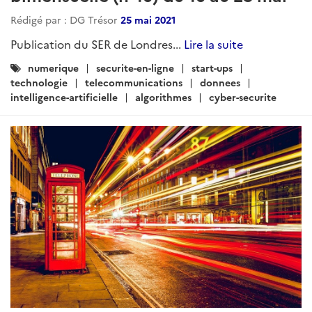
Rédigé par : DG Trésor
25 mai 2021
Publication du SER de Londres...
Lire la suite
Catégories
numerique
securite-en-ligne
start-ups
:
technologie
telecommunications
donnees
intelligence-artificielle
algorithmes
cyber-securite