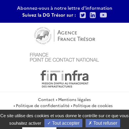
Abonnez-vous à notre lettre d'information
Twitter
LinkedIn
Youtu
Suivez la DG Trésor sur :
Contact
Mentions légales
Politique de confidentialité
Politique de cookies
Gestion des cookies
Flux RSS
Ce site utilise des cookies et vous donne le contrôle sur ce que vous
service-public.gouv.fr
legifrance.gouv.fr
info.gouv.fr
souhaitez activer
Tout accepter
Tout refuser
data.gouv.fr