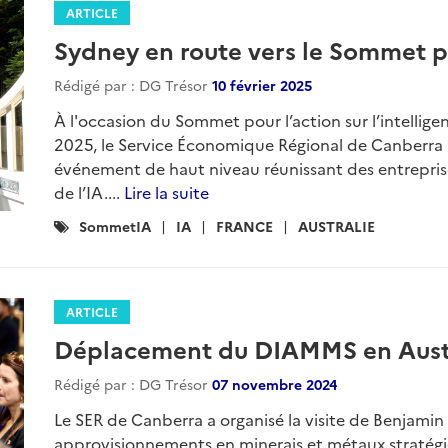
ARTICLE
Sydney en route vers le Sommet pou
Rédigé par : DG Trésor
10 février 2025
À l'occasion du Sommet pour l’action sur l’intelligence 
2025, le Service Économique Régional de Canberra a 
événement de haut niveau réunissant des entreprise
de l’IA....
Lire la suite
Catégories
SommetIA
IA
FRANCE
AUSTRALIE
:
ARTICLE
Déplacement du DIAMMS en Austra
Rédigé par : DG Trésor
07 novembre 2024
Le SER de Canberra a organisé la visite de Benjamin 
approvisionnements en minerais et métaux stratég