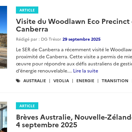
ARTICLE
Visite du Woodlawn Eco Precinct 
Canberra
Rédigé par : DG Trésor
29 septembre 2025
Le SER de Canberra a récemment visité le Woodlawn 
proximité de Canberra. Cette visite a permis de mi
œuvre pour répondre aux défis australiens de gest
d’énergie renouvelable....
Lire la suite
Catégories
AUSTRALIE
VEOLIA
ENERGIE
TRANSITION
:
ARTICLE
Brèves Australie, Nouvelle-Zéland
4 septembre 2025