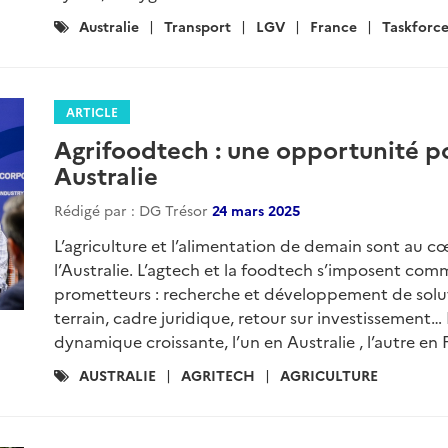
Catégories
Australie
Transport
LGV
France
Taskforc
:
ARTICLE
Agrifoodtech : une opportunité po
Australie
Rédigé par : DG Trésor
24 mars 2025
L’agriculture et l’alimentation de demain sont au c
l’Australie. L’agtech et la foodtech s’imposent c
prometteurs : recherche et développement de solut
terrain, cadre juridique, retour sur investissement
dynamique croissante, l’un en Australie , l’autre en F
Catégories
AUSTRALIE
AGRITECH
AGRICULTURE
: