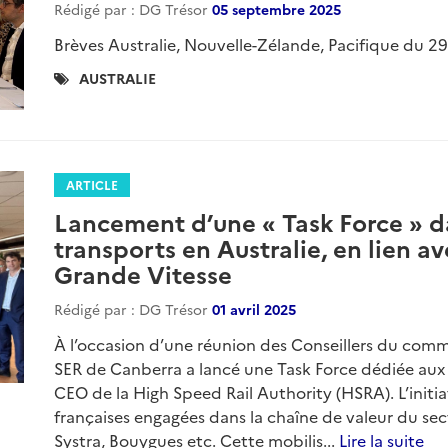
Rédigé par : DG Trésor
05 septembre 2025
Brèves Australie, Nouvelle-Zélande, Pacifique du 2
Catégories
AUSTRALIE
:
ARTICLE
Lancement d’une « Task Force » d
transports en Australie, en lien av
Grande Vitesse
Rédigé par : DG Trésor
01 avril 2025
À l’occasion d’une réunion des Conseillers du comme
SER de Canberra a lancé une Task Force dédiée aux 
CEO de la High Speed Rail Authority (HSRA). L’initi
françaises engagées dans la chaîne de valeur du sec
Systra, Bouygues etc. Cette mobilis...
Lire la suite