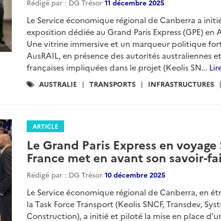
Rédigé par : DG Trésor
11 décembre 2025
Le Service économique régional de Canberra a initié
exposition dédiée au Grand Paris Express (GPE) en 
Une vitrine immersive et un marqueur politique fort
AusRAIL, en présence des autorités australiennes e
françaises impliquées dans le projet (Keolis SN...
Lir
Catégories
AUSTRALIE
TRANSPORTS
INFRASTRUCTURES
:
ARTICLE
Le Grand Paris Express en voyage 
France met en avant son savoir-fair
Rédigé par : DG Trésor
10 décembre 2025
Le Service économique régional de Canberra, en ét
la Task Force Transport (Keolis SNCF, Transdev, Sys
Construction), a initié et piloté la mise en place d