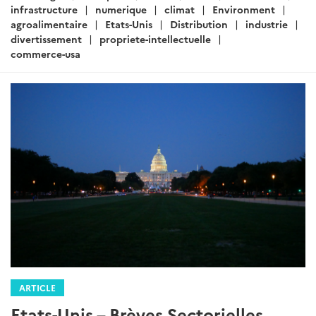
Catégories
energie
transport
sante
tech
commerce
:
infrastructure
numerique
climat
environnement
agroalimentaire
Etats-Unis
Distribution
industrie
divertissement
propriete-intellectuelle
commerce-usa
ARTICLE