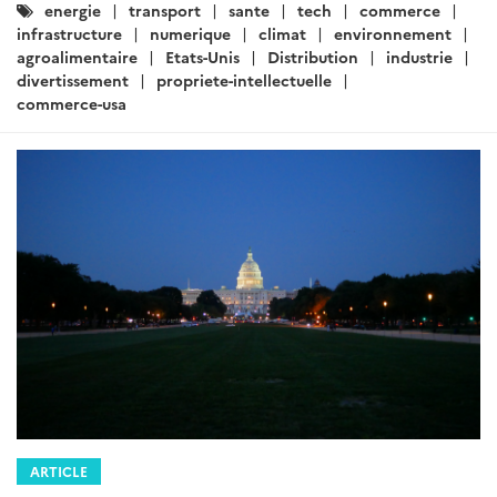
:
infrastructure
numerique
climat
environnement
agroalimentaire
Etats-Unis
Distribution
industrie
divertissement
propriete-intellectuelle
commerce-usa
ARTICLE
Etats-Unis – Brèves Sectorielles