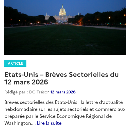
ARTICLE
Etats-Unis – Brèves Sectorielles
Rédigé par : DG Trésor
30 avril 2026
Brèves sectorielles des Etats-Unis : la lettre d’actualité
hebdomadaire sur les sujets sectoriels et commerciaux
préparée par le Service Economique Régional de
Washington....
Lire la suite
Catégories
energie
transport
sante
tech
commerce