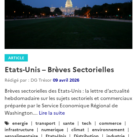
hebdomadaire sur les sujets sectoriels et commerciaux
préparée par le Service Economique Régional de
Washington....
Lire la suite
Catégories
energie
transport
sante
tech
commerce
:
infrastructure
numerique
climat
environnement
agroalimentaire
Etats-Unis
Distribution
industrie
divertissement
propriete-intellectuelle
commerce-usa
ARTICLE
Le griot agri agro - Afrique de
l'Ouest - Mai 2026
Rédigé par : DG Trésor
01 juin 2026
Brèves agri agro...
Lire la suite
Catégories
agricole
agroalimentaire
: