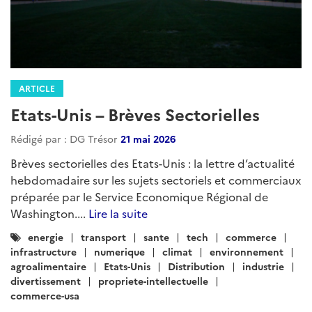
Etats-Unis – Brèves Sectorielles
Rédigé par : DG Trésor
17 juillet 2026
Brèves sectorielles des Etats-Unis : la lettre d’actualité
hebdomadaire sur les sujets sectoriels et commerciaux
préparée par le Service Economique Régional de
Washington....
Lire la suite
Catégories
energie
transport
sante
tech
commerce
:
infrastructure
numerique
climat
environnement
agroalimentaire
Etats-Unis
Distribution
industrie
divertissement
propriete-intellectuelle
commerce-usa