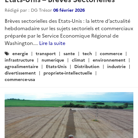
Etats-Unis – Brèves Sectorielles
Rédigé par : DG Trésor
19 mars 2026
Brèves sectorielles des Etats-Unis : la lettre d’actualité
hebdomadaire sur les sujets sectoriels et commerciaux
préparée par le Service Economique Régional de
Washington....
Lire la suite
Catégories
energie
transport
sante
tech
commerce
:
infrastructure
numerique
climat
environnement
agroalimentaire
Etats-Unis
Distribution
industrie
divertissement
propriete-intellectuelle
commerce-usa