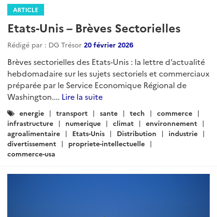
ARTICLE
Lettre d’actualités « Agriculture et
Agroalimentaire » pour le mois de
mars 2026
Rédigé par : DG Trésor
01 avril 2026
Lettre d’actualités « Agriculture et Agroalimentaire »
pour le mois de mars 2026 réalisée par le pôle agricole
du SER de Varsovie avec la participation des SE de la
zone...
Lire la suite
Catégories
Agriculture
Agroalimentaire
: