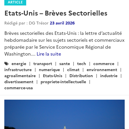
Etats-Unis – Brèves Sectorielles
Rédigé par : DG Trésor
12 juin 2026
Brèves sectorielles des Etats-Unis : la lettre d’actualité
hebdomadaire sur les sujets sectoriels et commerciaux
préparée par le Service Economique Régional de
Washington....
Lire la suite
Catégories
energie
transport
sante
tech
commerce
:
infrastructure
numerique
climat
environnement
agroalimentaire
Etats-Unis
Distribution
industrie
divertissement
propriete-intellectuelle
commerce-usa
ARTICLE
Etats-Unis – Brèves Sectorielles
Rédigé par : DG Trésor
04 juin 2026
Brèves sectorielles des Etats-Unis : la lettre d’actualité