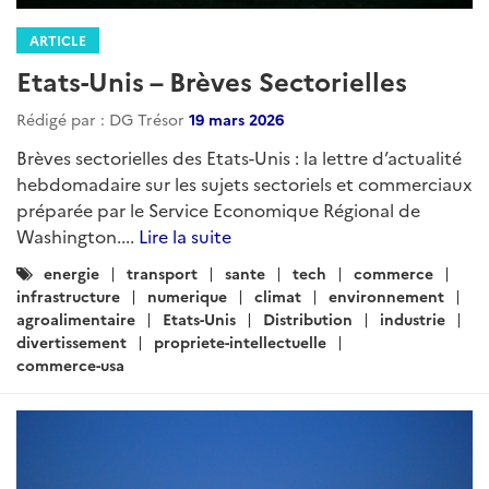
ARTICLE
Le griot agri agro - Afrique de
l'Ouest - Avril 2026
Rédigé par : Régis RAFFIN
01 mai 2026
Brèves agri agro...
Lire la suite
Catégories
Agriculture
Agroalimentaire
: