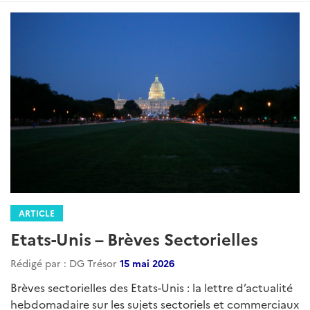
ARTICLE
Etats-Unis – Brèves Sectorielles
Rédigé par : DG Trésor
09 juillet 2026
Brèves sectorielles des Etats-Unis : la lettre d’actualité
hebdomadaire sur les sujets sectoriels et commerciaux
préparée par le Service Economique Régional de
Washington....
Lire la suite
Catégories
energie
transport
sante
tech
commerce
:
infrastructure
numerique
climat
environnement
agroalimentaire
Etats-Unis
Distribution
industrie
divertissement
propriete-intellectuelle