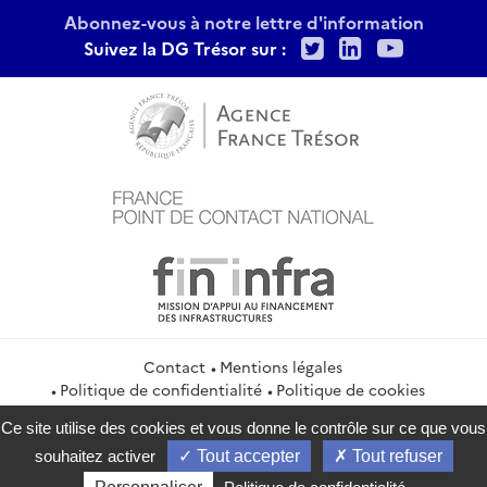
Abonnez-vous à notre lettre d'information
Twitter
LinkedIn
Youtu
Suivez la DG Trésor sur :
Contact
Mentions légales
Politique de confidentialité
Politique de cookies
Gestion des cookies
Flux RSS
Ce site utilise des cookies et vous donne le contrôle sur ce que vous
service-public.gouv.fr
legifrance.gouv.fr
info.gouv.fr
souhaitez activer
Tout accepter
Tout refuser
data.gouv.fr