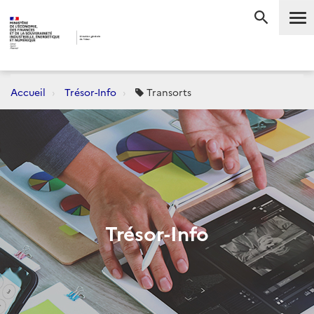
Me
RECHERC
Accueil
Trésor-Info
Transorts
Trésor-Info