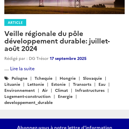
ARTICLE
Veille régionale du pôle
développement durable: juillet-
août 2024
Rédigé par : DG Trésor
17 septembre 2025
....
Lire la suite
Catégories
Pologne
Tchequie
Hongrie
Slovaquie
:
Lituanie
Lettonie
Estonie
Transorts
Eau
Environnement
Air
Climat
Infrastructures
Logement-construction
Energie
developpement_durable
Abonnez-vous à notre lettre d'information