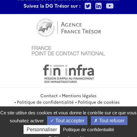
Twitter
LinkedIn
Youtu
Suivez la DG Trésor sur :
Contact
Mentions légales
Politique de confidentialité
Politique de cookies
Gestion des cookies
Flux RSS
Ce site utilise des cookies et vous donne le contrôle sur ce que vous
service-public.gouv.fr
legifrance.gouv.fr
info.gouv.fr
souhaitez activer
Tout accepter
Tout refuser
data.gouv.fr
Personnaliser
Politique de confidentialité
2026 Direction générale du Trésor