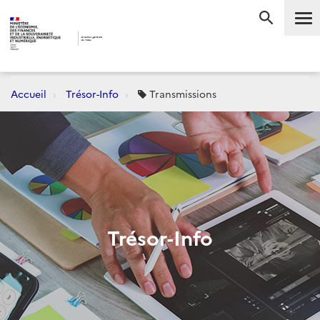
Me
RECHERC
Accueil
Trésor-Info
Transmissions
Trésor-Info