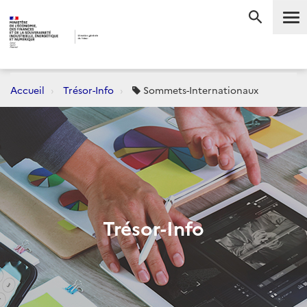
Me
RECHERC
Accueil
Trésor-Info
Sommets-Internationaux
Trésor-Info