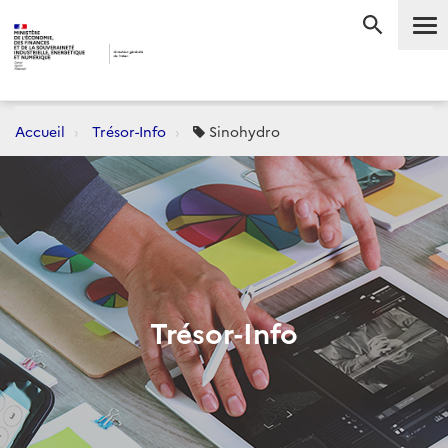
Me
RECHERC
Accueil
Trésor-Info
Sinohydro
Trésor-Info