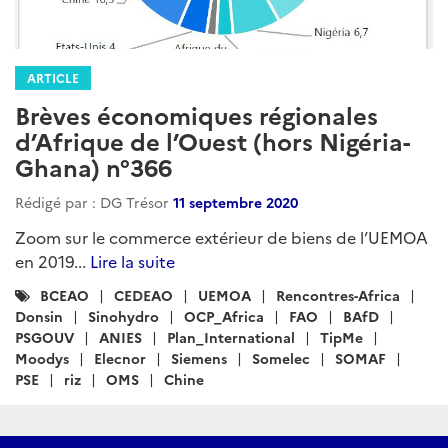
ARTICLE
Brèves économiques régionales
d’Afrique de l’Ouest (hors Nigéria-
Ghana) n°366
Rédigé par : DG Trésor
11 septembre 2020
Zoom sur le commerce extérieur de biens de l’UEMOA
en 2019...
Lire la suite
Catégories
BCEAO
CEDEAO
UEMOA
Rencontres-Africa
:
Donsin
Sinohydro
OCP_Africa
FAO
BAfD
PSGOUV
ANIES
Plan_International
TipMe
Moodys
Elecnor
Siemens
Somelec
SOMAF
PSE
riz
OMS
Chine