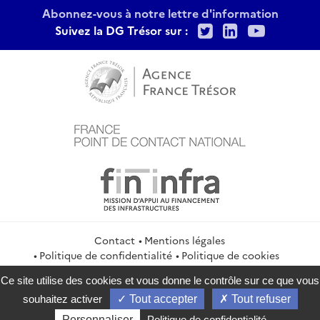
Abonnez-vous à notre lettre d'information
Twitter
LinkedIn
Youtu
Suivez la DG Trésor sur :
Contact
Mentions légales
Politique de confidentialité
Politique de cookies
Gestion des cookies
Flux RSS
Ce site utilise des cookies et vous donne le contrôle sur ce que vous
service-public.gouv.fr
legifrance.gouv.fr
info.gouv.fr
souhaitez activer
Tout accepter
Tout refuser
data.gouv.fr
Personnaliser
Politique de confidentialité