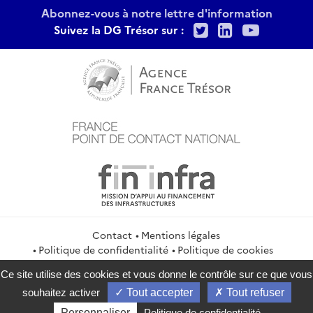
Abonnez-vous à notre lettre d'information
Twitter
LinkedIn
Youtu
Suivez la DG Trésor sur :
Contact
Mentions légales
Politique de confidentialité
Politique de cookies
Gestion des cookies
Flux RSS
Ce site utilise des cookies et vous donne le contrôle sur ce que vous
service-public.gouv.fr
legifrance.gouv.fr
info.gouv.fr
souhaitez activer
Tout accepter
Tout refuser
data.gouv.fr
Personnaliser
Politique de confidentialité