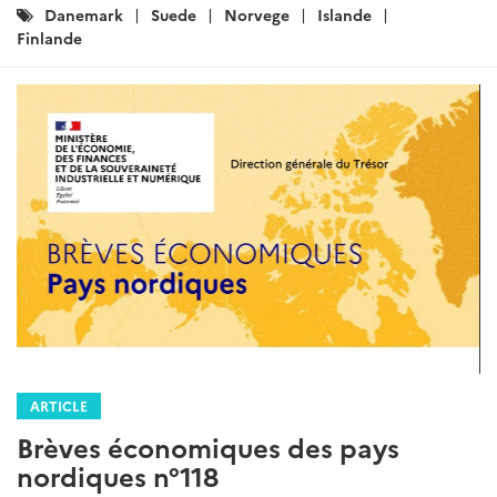
Catégories
Danemark
Suede
Norvege
Islande
:
Finlande
ARTICLE
Brèves économiques des pays
nordiques n°118