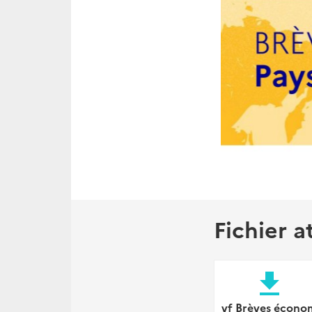
Fichier a
file_download
vf Brèves écono