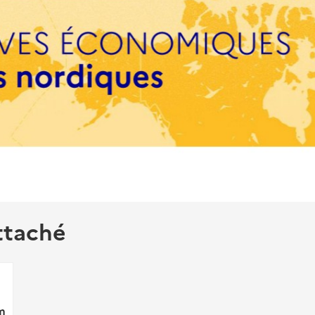
ttaché
m