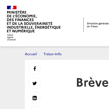
Accueil
Trésor-Info
Partager
Brève
sur
Partager
Facebook
sur
Partager
Twitter