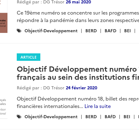
Rédigé par : DG Trésor
26 mai 2020
Ce 19ème numéro se concentre sur les programmes mi
répondre à la pandémie dans leurs zones respectives
Catégories
Objectif-Developpement
BERD
BAFD
BEI
:
ARTICLE
Objectif Développement numéro 18
français au sein des institutions f
Rédigé par : DG Trésor
24 février 2020
Objectif Développement numéro 18, billet des représ
financières internationales...
Lire la suite
Catégories
Objectif-Developpement
BERD
BAfD
BEI
: