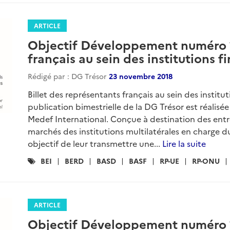
ARTICLE
Objectif Développement numéro 12
français au sein des institutions f
Rédigé par : DG Trésor
23 novembre 2018
Billet des représentants français au sein des institut
publication bimestrielle de la DG Trésor est réalisé
Medef International. Conçue à destination des entrep
marchés des institutions multilatérales en charge 
objectif de leur transmettre une...
Lire la suite
Catégories
BEI
BERD
BASD
BASF
RP-UE
RP-ONU
:
ARTICLE
Objectif Développement numéro 11