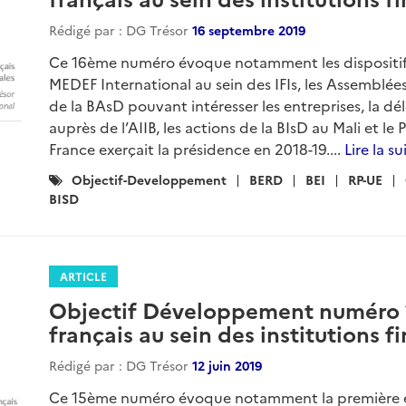
Rédigé par : DG Trésor
16 septembre 2019
Ce 16ème numéro évoque notamment les dispositifs 
MEDEF International au sein des IFIs, les Assemblé
de la BAsD pouvant intéresser les entreprises, la d
auprès de l’AIIB, les actions de la BIsD au Mali et l
France exerçait la présidence en 2018-19....
Lire la su
Catégories
Objectif-Developpement
BERD
BEI
RP-UE
:
BISD
ARTICLE
Objectif Développement numéro 15
français au sein des institutions f
Rédigé par : DG Trésor
12 juin 2019
Ce 15ème numéro évoque notamment la première émi