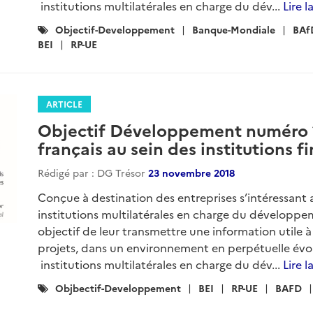
institutions multilatérales en charge du dév...
Lire l
Catégories
Objectif-Developpement
Banque-Mondiale
BAf
:
BEI
RP-UE
ARTICLE
Objectif Développement numéro 11
français au sein des institutions f
Rédigé par : DG Trésor
23 novembre 2018
Conçue à destination des entreprises s’intéressant 
institutions multilatérales en charge du développ
objectif de leur transmettre une information utile à
projets, dans un environnement en perpétuelle évol
institutions multilatérales en charge du dév...
Lire l
Catégories
Objbectif-Developpement
BEI
RP-UE
BAFD
: