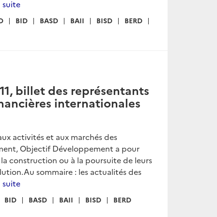
a suite
D
BID
BASD
BAII
BISD
BERD
, billet des représentants
inancières internationales
aux activités et aux marchés des
ement, Objectif Développement a pour
 la construction ou à la poursuite de leurs
ution.Au sommaire : les actualités des
a suite
BID
BASD
BAII
BISD
BERD