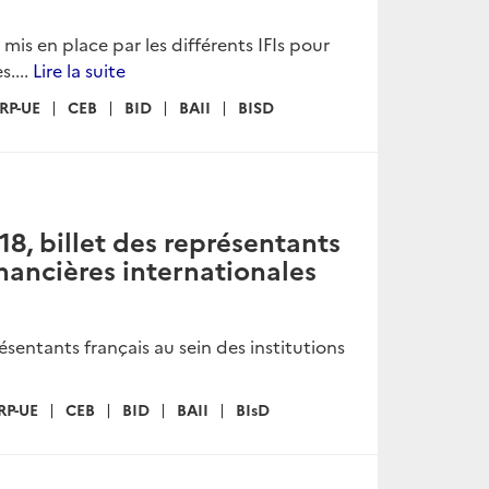
s en place par les différents IFIs pour
....
Lire la suite
RP-UE
CEB
BID
BAII
BISD
, billet des représentants
inancières internationales
entants français au sein des institutions
RP-UE
CEB
BID
BAII
BIsD