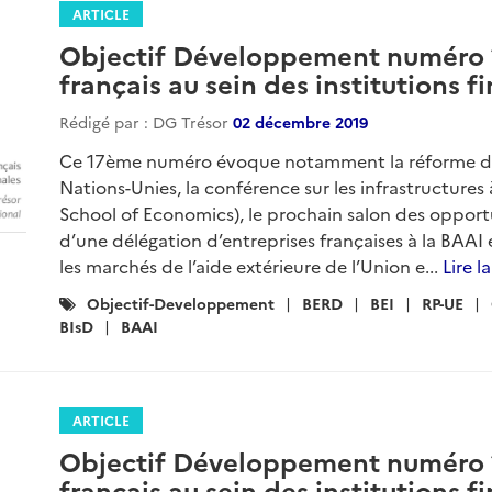
ARTICLE
Objectif Développement numéro 17
français au sein des institutions f
Rédigé par : DG Trésor
02 décembre 2019
Ce 17ème numéro évoque notamment la réforme d
Nations-Unies, la conférence sur les infrastructure
School of Economics), le prochain salon des opportu
d’une délégation d’entreprises françaises à la BAAI e
les marchés de l’aide extérieure de l’Union e...
Lire l
Catégories
Objectif-Developpement
BERD
BEI
RP-UE
:
BIsD
BAAI
ARTICLE
Objectif Développement numéro 16
français au sein des institutions f