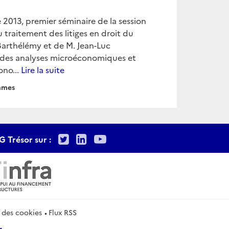
 2013, premier séminaire de la session
 traitement des litiges en droit du
 Barthélémy et de M. Jean-Luc
ur des analyses microéconomiques et
ono...
Lire la suite
mmes
Twitter
LinkedIn
Youtube
G Trésor sur :
 des cookies
Flux RSS