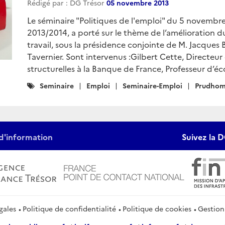
Rédigé par : DG Trésor
05 novembre 2013
Le séminaire "Politiques de l'emploi" du 5 novembre
2013/2014, a porté sur le thème de l’amélioration du
travail, sous la présidence conjointe de M. Jacques
Tavernier. Sont intervenus :Gilbert Cette, Directe
structurelles à la Banque de France, Professeur d’éc
Catégories
Seminaire
Emploi
Seminaire-Emploi
Prudho
:
d'information
Suivez la D
gales
Politique de confidentialité
Politique de cookies
Gestion