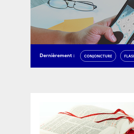
Dernièrement :
CONJONCTURE
FLAS