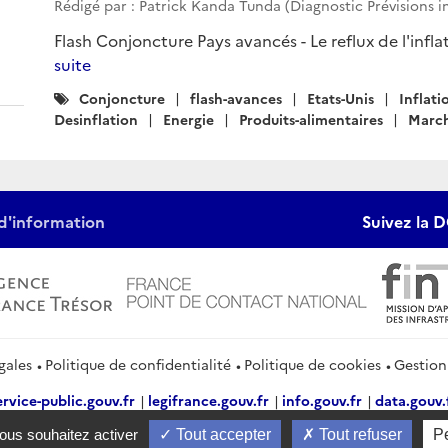
Rédigé par : Patrick Kanda Tunda (Diagnostic Prévisions i
Flash Conjoncture Pays avancés - Le reflux de l'infla
suite
Catégories
Conjoncture
flash-avances
Etats-Unis
Inflati
:
Desinflation
Energie
Produits-alimentaires
March
d'information
Suivez la D
gales
Politique de confidentialité
Politique de cookies
Gestion
ervice-public.gouv.fr
legifrance.gouv.fr
info.gouv.fr
data.gouv.
vous souhaitez activer
Tout accepter
Tout refuser
P
2026 Direction générale du Trésor