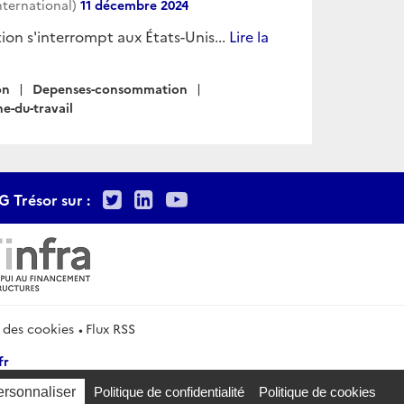
nternational)
11 décembre 2024
tion s'interrompt aux États-Unis...
Lire la
on
Depenses-consommation
e-du-travail
Twitter
LinkedIn
Youtube
G Trésor sur :
 des cookies
Flux RSS
fr
ersonnaliser
Politique de confidentialité
Politique de cookies