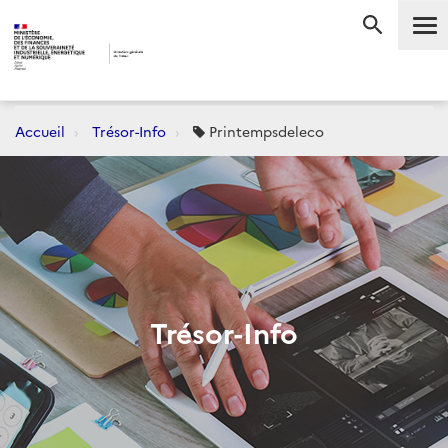
Me
RECHERC
Accueil
Trésor-Info
Printempsdeleco
Trésor-Info