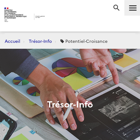
Me
RECHERC
Accueil
Trésor-Info
Potentiel-Croisance
Trésor-Info