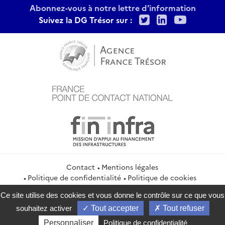
Abonnez-vous à notre lettre d'information
Twitter
LinkedIn
Youtu
Suivez la DG Trésor sur :
Contact
Mentions légales
Politique de confidentialité
Politique de cookies
Gestion des cookies
Flux RSS
Ce site utilise des cookies et vous donne le contrôle sur ce que vous
service-public.gouv.fr
legifrance.gouv.fr
info.gouv.fr
souhaitez activer
Tout accepter
Tout refuser
data.gouv.fr
Personnaliser
Politique de confidentialité