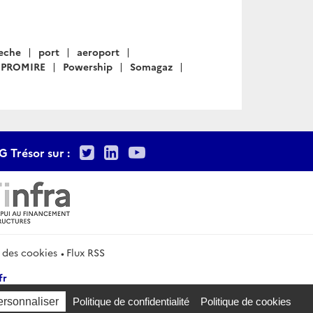
eche
port
aeroport
PROMIRE
Powership
Somagaz
Twitter
LinkedIn
Youtube
G Trésor sur :
 des cookies
Flux RSS
fr
ersonnaliser
Politique de confidentialité
Politique de cookies