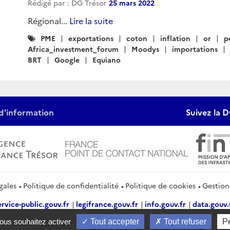
Rédigé par : DG Trésor
25 mars 2022
Régional...
Lire la suite
Catégories
PME
exportations
coton
inflation
or
p
:
Africa_investment_forum
Moodys
importations
BRT
Google
Equiano
d'information
Suivez la D
gales
Politique de confidentialité
Politique de cookies
Gestion
ervice-public.gouv.fr
legifrance.gouv.fr
info.gouv.fr
data.gouv.
vous souhaitez activer
Tout accepter
Tout refuser
P
2026 Direction générale du Trésor