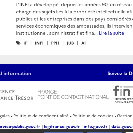
L’INPI a développé, depuis les années 90, un réseau 
charge des sujets liés à la propriété intellectuelle af
publics et les entreprises dans des pays considérés 
services économiques des ambassades, ils intervie
institutionnel, administratif et fina...
Lire la suite
Catégories
IP
INPI
PPH
JUB
AI
:
d'information
Suivez la D
gales
Politique de confidentialité
Politique de cookies
Gestion
ervice-public.gouv.fr
legifrance.gouv.fr
info.gouv.fr
data.gouv.