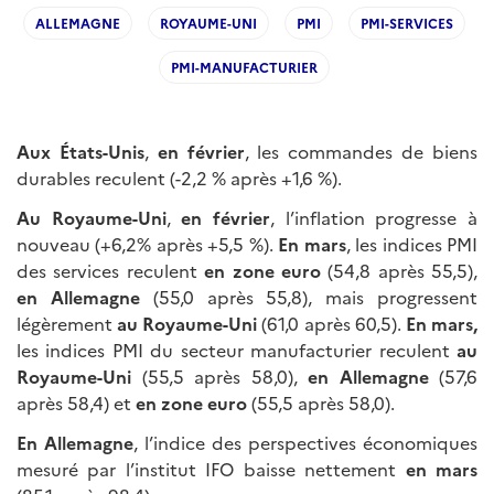
ALLEMAGNE
ROYAUME-UNI
PMI
PMI-SERVICES
PMI-MANUFACTURIER
Aux États-Unis
,
en février
, les commandes de biens
durables reculent (-2,2 % après +1,6 %).
Au Royaume-Uni
,
en février
, l’inflation progresse à
nouveau (+6,2% après +5,5 %).
En mars
, les indices PMI
des services reculent
en zone euro
(54,8 après 55,5),
en
Allemagne
(55,0 après 55,8), mais progressent
légèrement
au
Royaume-Uni
(61,0 après 60,5).
En mars,
les indices PMI du secteur manufacturier reculent
au
Royaume-Uni
(55,5 après 58,0),
en Allemagne
(57,6
après 58,4) et
en zone euro
(55,5 après 58,0).
En Allemagne
, l’indice des perspectives économiques
mesuré par l’institut IFO baisse nettement
en mars