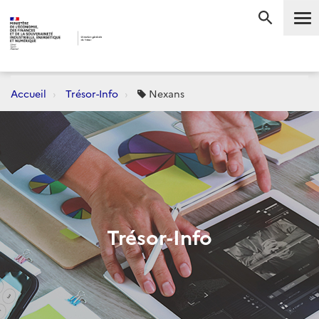
Me
RECHERC
Accueil
Trésor-Info
Nexans
Trésor-Info