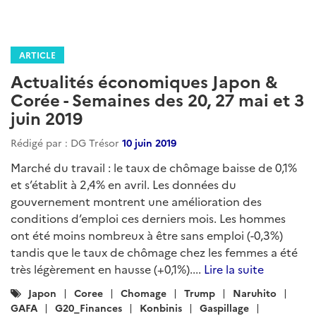
ARTICLE
Actualités économiques Japon &
Corée - Semaines des 20, 27 mai et 3
juin 2019
Rédigé par : DG Trésor
10 juin 2019
Marché du travail : le taux de chômage baisse de 0,1%
et s’établit à 2,4% en avril. Les données du
gouvernement montrent une amélioration des
conditions d’emploi ces derniers mois. Les hommes
ont été moins nombreux à être sans emploi (-0,3%)
tandis que le taux de chômage chez les femmes a été
très légèrement en hausse (+0,1%)....
Lire la suite
Catégories
Japon
Coree
Chomage
Trump
Naruhito
:
GAFA
G20_Finances
Konbinis
Gaspillage