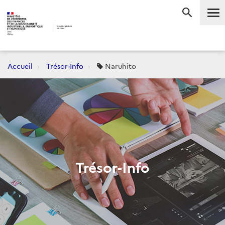
Me
RECHERC
Accueil
Trésor-Info
Naruhito
Trésor-Info