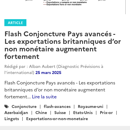
ARTICLE
Flash Conjoncture Pays avancés -
Les exportations britanniques d’or
non monétaire augmentent
fortement
Rédigé par : Alban Aubert (Diagnostic Prévisions à
l'international)
25 mars 2025
Flash Conjoncture Pays avancés - Les exportations
britanniques d’or non monétaire augmentent
fortement...
Lire la suite
Catégories
Conjoncture
flash-avances
Royaume-uni
:
Azerbaidjan
Chine
Suisse
Etats-Unis
Prix-or
Lingots
Exportations-or-non-monetaire