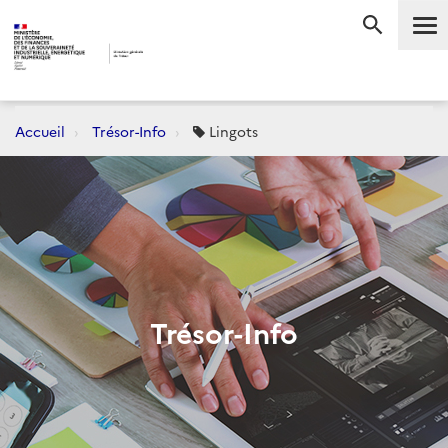
Me
RECHERC
Accueil
Trésor-Info
Lingots
Trésor-Info