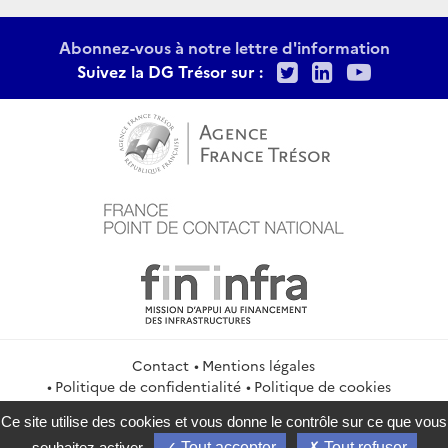
Abonnez-vous à notre lettre d'information
Twitter
LinkedIn
Youtu
Suivez la DG Trésor sur :
Contact
Mentions légales
Politique de confidentialité
Politique de cookies
Gestion des cookies
Flux RSS
Ce site utilise des cookies et vous donne le contrôle sur ce que vous
service-public.gouv.fr
legifrance.gouv.fr
info.gouv.fr
souhaitez activer
Tout accepter
Tout refuser