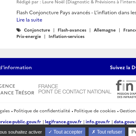
Rédigé par : Laure Noël (Diagnostic & Prévisions à l'inter
Flash Conjoncture Pays avancés - L’inflation dans l
Lire la suite
Catégories
Conjoncture
Flash-avances
Allemagne
Franc
:
Prix-energie
Inflation-services
d'information
Suivez la D
gales
Politique de confidentialité
Politique de cookies
Gestion
ervice-public.gouv.fr
legifrance.gouv.fr
info.gouv.fr
data.gouv.
vous souhaitez activer
Tout accepter
Tout refuser
P
2026 Direction générale du Trésor