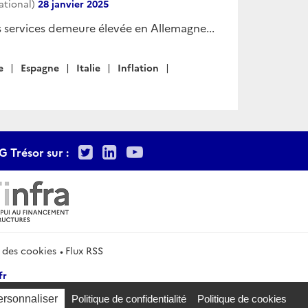
national)
28 janvier 2025
es services demeure élevée en Allemagne...
e
Espagne
Italie
Inflation
Twitter
LinkedIn
Youtube
G Trésor sur :
 des cookies
Flux RSS
fr
ersonnaliser
Politique de confidentialité
Politique de cookies