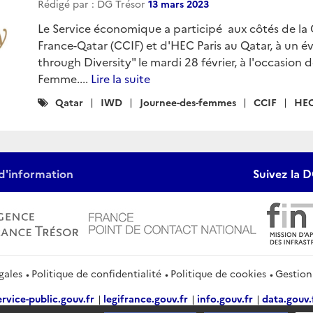
Rédigé par : DG Trésor
13 mars 2023
Le Service économique a participé aux côtés de l
France-Qatar (CCIF) et d'HEC Paris au Qatar, à un 
through Diversity" le mardi 28 février, à l'occasion 
Femme....
Lire la suite
Catégories
Qatar
IWD
Journee-des-femmes
CCIF
HEC
:
d'information
Suivez la D
gales
Politique de confidentialité
Politique de cookies
Gestion
ervice-public.gouv.fr
legifrance.gouv.fr
info.gouv.fr
data.gouv.