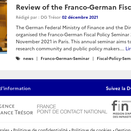
Review of the Franco-German Fisc
Rédigé par : DG Trésor
02 décembre 2021
The German Federal Ministry of Finance and the Dir
organised the Franco-German Fiscal Policy Seminar 
November 2021 in Paris. This annual seminar aims t
research community and public policy makers....
Li
Catégories
news
Franco-German-Seminar
Fiscal-Policy-Sem
:
d'information
Suivez la D
gales
Politique de confidentialité
Politique de cookies
Gestion