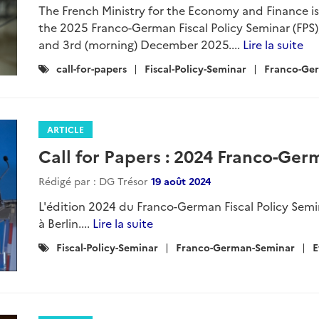
The French Ministry for the Economy and Finance is 
the 2025 Franco-German Fiscal Policy Seminar (FPS),
and 3rd (morning) December 2025....
Lire la suite
Catégories
call-for-papers
Fiscal-Policy-Seminar
Franco-Ge
:
ARTICLE
Call for Papers : 2024 Franco-Ger
Rédigé par : DG Trésor
19 août 2024
L'édition 2024 du Franco-German Fiscal Policy Semin
à Berlin....
Lire la suite
Catégories
Fiscal-Policy-Seminar
Franco-German-Seminar
E
: