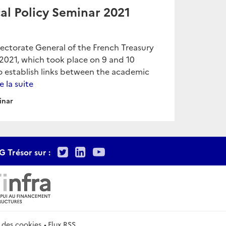
al Policy Seminar 2021
ectorate General of the French Treasury
2021, which took place on 9 and 10
o establish links between the academic
re la suite
inar
Twitter
LinkedIn
Youtube
G Trésor sur :
 des cookies
Flux RSS