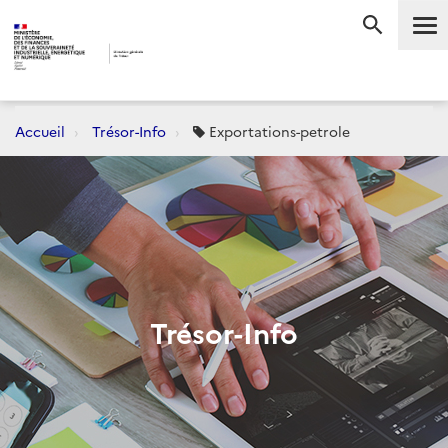
Me
RECHERC
Accueil
Trésor-Info
Exportations-petrole
Trésor-Info