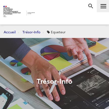
Me
RECHERC
Accueil
Trésor-Info
Equeteur
Trésor-Info