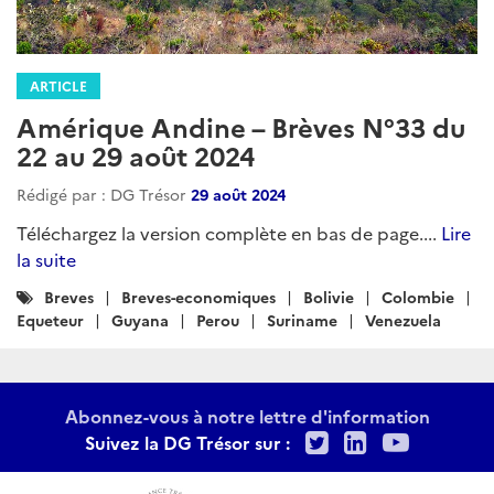
ARTICLE
Amérique Andine – Brèves N°33 du
22 au 29 août 2024
Rédigé par : DG Trésor
29 août 2024
Téléchargez la version complète en bas de page....
Lire
la suite
Catégories
Breves
Breves-economiques
Bolivie
Colombie
:
Equeteur
Guyana
Perou
Suriname
Venezuela
Abonnez-vous à notre lettre d'information
Twitter
LinkedIn
Youtu
Suivez la DG Trésor sur :