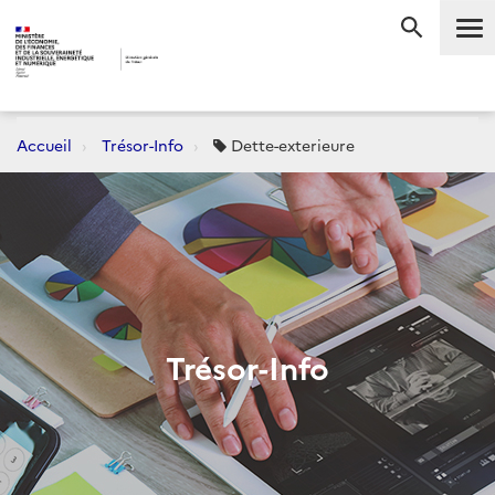
Me
RECHERC
Accueil
Trésor-Info
Dette-exterieure
Trésor-Info