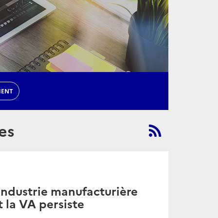
MENT
es
Industrie manufacturière
t la VA persiste