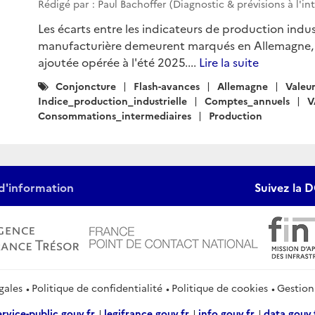
Rédigé par : Paul Bachoffer (Diagnostic & prévisions à l'in
Les écarts entre les indicateurs de production indust
manufacturière demeurent marqués en Allemagne, ma
ajoutée opérée à l'été 2025....
Lire la suite
Catégories
Conjoncture
Flash-avances
Allemagne
Valeu
:
Indice_production_industrielle
Comptes_annuels
V
Consommations_intermediaires
Production
d'information
Suivez la D
gales
Politique de confidentialité
Politique de cookies
Gestion
ervice-public.gouv.fr
legifrance.gouv.fr
info.gouv.fr
data.gouv.