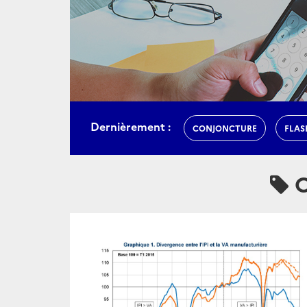
Dernièrement :
CONJONCTURE
FLAS
C