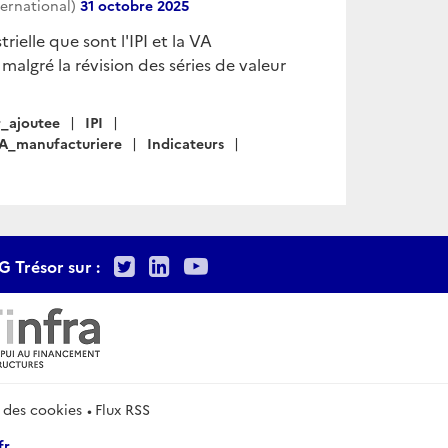
ternational)
31 octobre 2025
rielle que sont l'IPI et la VA
lgré la révision des séries de valeur
r_ajoutee
IPI
A_manufacturiere
Indicateurs
Twitter
LinkedIn
Youtube
G Trésor sur :
 des cookies
Flux RSS
fr