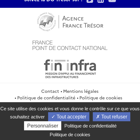
Contact
Mentions légales
Politique de confidentialité
Politique de cookies
Gestion des cookies
Flux RSS
Ce site utilise des cookies et vous donne le contrôle sur ce que vous
service-public.gouv.fr
legifrance.gouv.fr
info.gouv.fr
souhaitez activer
Tout accepter
Tout refuser
data.gouv.fr
Personnaliser
Politique de confidentialité
2026 Direction générale du Trésor
Politique de cookies