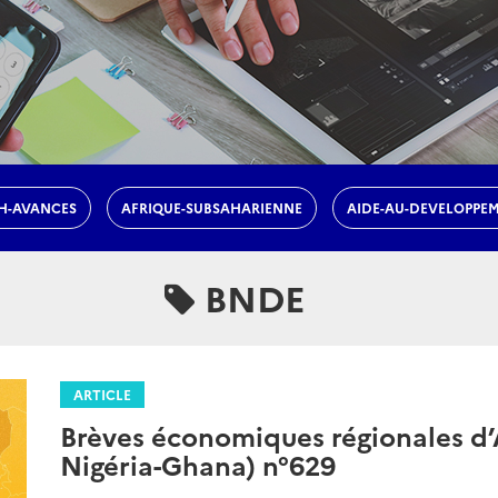
H-AVANCES
AFRIQUE-SUBSAHARIENNE
AIDE-AU-DEVELOPPE
BNDE
ARTICLE
Brèves économiques régionales d’A
Nigéria-Ghana) n°629